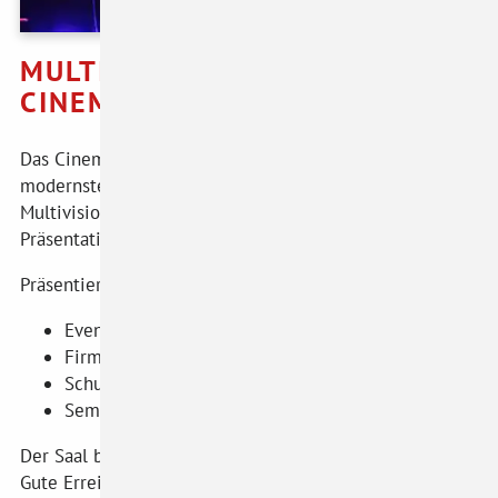
Facebook
MULTIVISIONSSAAL IM
Instagram
CINEMAPLEXX KREMS
Das Cinemaplexx Krems verfügt über einen mit
modernster LED-Technologie ausgestatteten
Multivisionssaal inkl. professioneller Bühnen- und
Präsentationstechnik.
Präsentieren Sie Ihre Firma im richtigen Licht:
Events
Firmen- und Produktpräsentationen
Schulungen
Seminare
Der Saal bietet 250 Personen bequem Platz.
Gute Erreichbarkeit und über 500 kostenlose Parkplätze