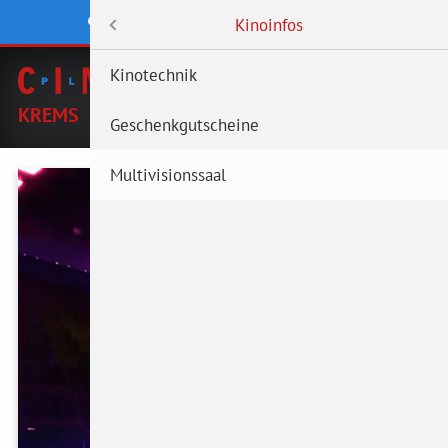
CINEMAPLEXX STANDORT WÄHLEN
Menü
Kinoinfos
KREMS
Kino Krems
Kinotechnik
WOLFSBERG
KREMS
Aktuell im Kino
Geschenkgutscheine
Vorschau
Multivisionssaal
Reservierung
Mein Cinemaplexx
Gastro.Nightlife
Kinoinfos
Unternehmen