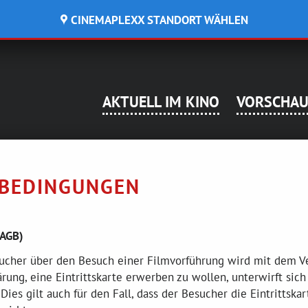
CINEMAPLEXX STANDORT WÄHLEN
KREMS
WOLFSBERG
Kino Krems
Aktuell im Ki
Navigation überspringen
AKTUELL IM KINO
VORSCHA
Vorschau
Reservierung
SBEDINGUNGEN
Mein Cinemap
Gastro.Nightli
(AGB)
Kinoinfos
ucher über den Besuch einer Filmvorführung wird mit dem Ver
rung, eine Eintrittskarte erwerben zu wollen, unterwirft sic
Unternehmen
es gilt auch für den Fall, dass der Besucher die Eintrittskart