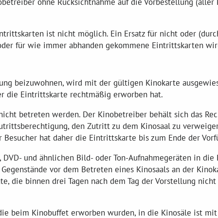
nobetreiber ohne Rücksichtnahme auf die Vorbestellung (alle
rittskarten ist nicht möglich. Ein Ersatz für nicht oder (du
oder für wie immer abhanden gekommene Eintrittskarten wird
rung beizuwohnen, wird mit der gültigen Kinokarte ausgewies
her die Eintrittskarte rechtmäßig erworben hat.
 nicht betreten werden. Der Kinobetreiber behält sich das Rech
utrittsberechtigung, den Zutritt zu dem Kinosaal zu verweig
 Besucher hat daher die Eintrittskarte bis zum Ende der Vor
, DVD- und ähnlichen Bild- oder Ton-Aufnahmegeräten in die K
ige Gegenstände vor dem Betreten eines Kinosaals an der Kino
te, die binnen drei Tagen nach dem Tag der Vorstellung nicht
die beim Kinobuffet erworben wurden, in die Kinosäle ist m